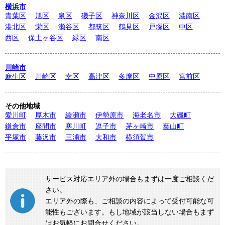
横浜市
青葉区
旭区
泉区
磯子区
神奈川区
金沢区
港南区
港北区
栄区
瀬谷区
都筑区
鶴見区
戸塚区
中区
西区
保土ヶ谷区
緑区
南区
川崎市
麻生区
川崎区
幸区
高津区
多摩区
中原区
宮前区
その他地域
愛川町
厚木市
綾瀬市
伊勢原市
海老名市
大磯町
鎌倉市
座間市
寒川町
逗子市
茅ヶ崎市
葉山町
平塚市
藤沢市
三浦市
大和市
横須賀市
サービス対応エリア外の場合もまずは一度ご相談くだ
さい。
エリア外の際も、ご相談の内容によって受付可能な可
能性もございます。もし地域が該当しない場合もまず
はお気軽にお問合せください。