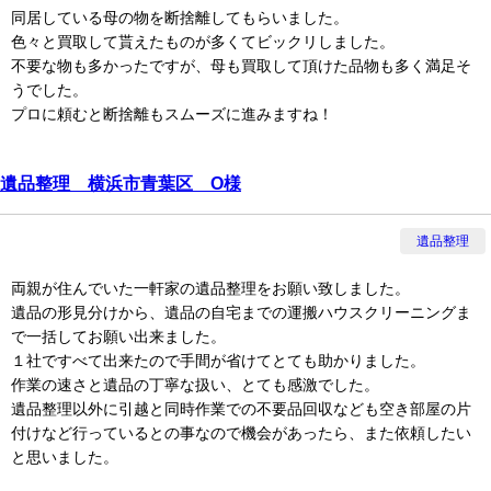
同居している母の物を断捨離してもらいました。
色々と買取して貰えたものが多くてビックリしました。
不要な物も多かったですが、母も買取して頂けた品物も多く満足そ
うでした。
プロに頼むと断捨離もスムーズに進みますね！
遺品整理 横浜市青葉区 O様
遺品整理
両親が住んでいた一軒家の遺品整理をお願い致しました。
遺品の形見分けから、遺品の自宅までの運搬ハウスクリーニングま
で一括してお願い出来ました。
１社ですべて出来たので手間が省けてとても助かりました。
作業の速さと遺品の丁寧な扱い、とても感激でした。
遺品整理以外に引越と同時作業での不要品回収なども空き部屋の片
付けなど行っているとの事なので機会があったら、また依頼したい
と思いました。