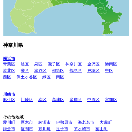
神奈川県
横浜市
青葉区
旭区
泉区
磯子区
神奈川区
金沢区
港南区
港北区
栄区
瀬谷区
都筑区
鶴見区
戸塚区
中区
西区
保土ヶ谷区
緑区
南区
川崎市
麻生区
川崎区
幸区
高津区
多摩区
中原区
宮前区
その他地域
愛川町
厚木市
綾瀬市
伊勢原市
海老名市
大磯町
鎌倉市
座間市
寒川町
逗子市
茅ヶ崎市
葉山町