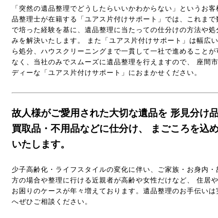
「突然の遺品整理でどうしたらいいかわからない」というお客
品整理士が在籍する「ユアス片付けサポート」では、これまで
で培った経験を基に、遺品整理に当たっての仕分けの方法や処
みを解決いたします。 また「ユアス片付けサポート」は幅広
ら処分、ハウスクリーニングまで一貫して一社で進めることが
なく、当社のみでスムーズに遺品整理を行えますので、 座間
ディーな「ユアス片付けサポート」におまかせください。
故人様がご愛用された大切な遺品を 形見分け
買取品・不用品などに仕分け、 まごころを込
いたします。
少子高齢化・ライフスタイルの変化に伴い、ご家族・お身内・
方の場合や整理に行ける近親者が高齢や女性だけなど、 住居
お困りのケースが年々増えております。遺品整理のお手伝いは
へぜひご相談ください。