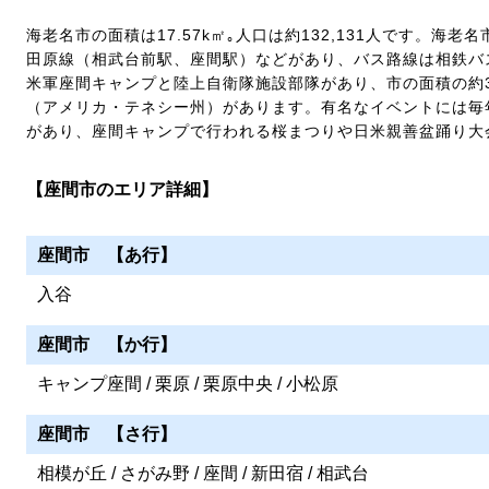
海老名市の面積は17.57k㎡｡人口は約132,131人です。海
田原線（相武台前駅、座間駅）などがあり、バス路線は相鉄バ
米軍座間キャンプと陸上自衛隊施設部隊があり、市の面積の約3
（アメリカ・テネシー州）があります。有名なイベントには毎
があり、座間キャンプで行われる桜まつりや日米親善盆踊り大
【座間市のエリア詳細】
座間市 【あ行】
入谷
座間市 【か行】
キャンプ座間 / 栗原 / 栗原中央 / 小松原
座間市 【さ行】
相模が丘 / さがみ野 / 座間 / 新田宿 / 相武台