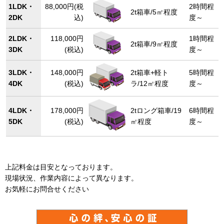
1LDK・
88,000円(税
2時間程
2t箱車/5㎡程度
2DK
込)
度～
2LDK・
118,000円
1時間程
2t箱車/9㎡程度
3DK
(税込)
度～
3LDK・
148,000円
2t箱車+軽ト
5時間程
4DK
(税込)
ラ/12㎡程度
度～
4LDK・
178,000円
2tロング箱車/19
6時間程
5DK
(税込)
㎡程度
度～
上記料金は目安となっております。
現場状況、作業内容によって異なります。
お気軽にお問合せください