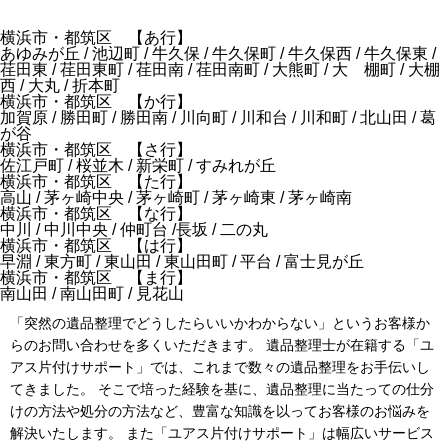
横浜市・都筑区 【あ行】
あゆみが丘 / 池辺町 / 牛久保 / 牛久保町 / 牛久保西 / 牛久保東 /
荏田東 / 荏田東町 / 荏田南 / 荏田南町 / 大熊町 / 大 棚町 / 大棚
西 / 大丸 / 折本町
横浜市・都筑区 【か行】
加賀原 / 勝田町 / 勝田南 / 川向町 / 川和台 / 川和町 / 北山田 / 葛
が谷
横浜市・都筑区 【さ行】
佐江戸町 / 桜並木 / 新栄町 / すみれが丘
横浜市・都筑区 【た行】
高山 / 茅ヶ崎中央 / 茅ヶ崎町 / 茅ヶ崎東 / 茅ヶ崎南
横浜市・都筑区 【な行】
中川 / 中川中央 / 仲町台 /長坂 / 二の丸
横浜市・都筑区 【は行】
早淵 / 東方町 / 東山田 / 東山田町 / 平台 / 富士見が丘
横浜市・都筑区 【ま行】
南山田 / 南山田町 / 見花山
「突然の遺品整理でどうしたらいいかわからない」というお客様か
らのお問い合わせを多くいただきます。 遺品整理士が在籍する「ユ
アス片付けサポート」では、これまで数々の遺品整理をお手伝いし
てきました。 そこで培った経験を基に、遺品整理に当たっての仕分
けの方法や処分の方法など、豊富な知識を以ってお客様のお悩みを
解決いたします。 また「ユアス片付けサポート」は幅広いサービス