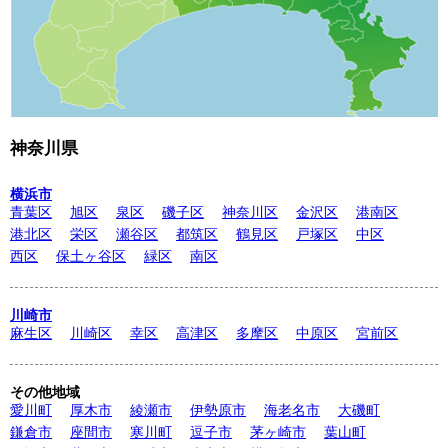
神奈川県
横浜市
青葉区
旭区
泉区
磯子区
神奈川区
金沢区
港南区
港北区
栄区
瀬谷区
都筑区
鶴見区
戸塚区
中区
西区
保土ヶ谷区
緑区
南区
川崎市
麻生区
川崎区
幸区
高津区
多摩区
中原区
宮前区
その他地域
愛川町
厚木市
綾瀬市
伊勢原市
海老名市
大磯町
鎌倉市
座間市
寒川町
逗子市
茅ヶ崎市
葉山町