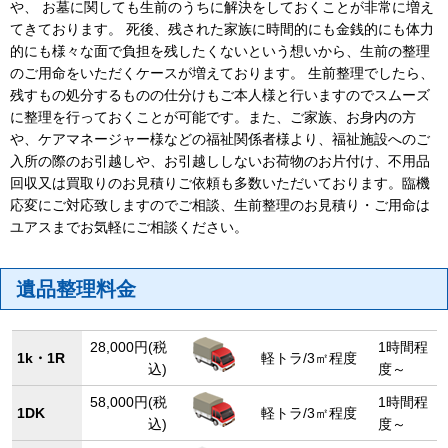
や、 お墓に関しても生前のうちに解決をしておくことが非常に増え
てきております。 死後、残された家族に時間的にも金銭的にも体力
的にも様々な面で負担を残したくないという想いから、生前の整理
のご用命をいただくケースが増えております。 生前整理でしたら、
残すもの処分するものの仕分けもご本人様と行いますのでスムーズ
に整理を行っておくことが可能です。また、ご家族、お身内の方
や、ケアマネージャー様などの福祉関係者様より、福祉施設へのご
入所の際のお引越しや、お引越ししないお荷物のお片付け、不用品
回収又は買取りのお見積りご依頼も多数いただいております。臨機
応変にご対応致しますのでご相談、生前整理のお見積り・ご用命は
ユアスまでお気軽にご相談ください。
遺品整理料金
28,000円(税
1時間程
1k・1R
軽トラ/3㎡程度
込)
度～
58,000円(税
1時間程
1DK
軽トラ/3㎡程度
込)
度～