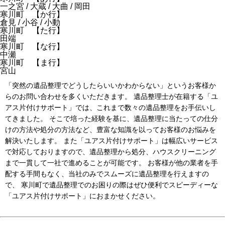
一之宮 / 大蔵 / 大曲 / 岡田
寒川町 【か行】
倉見 / 小谷 / 小動
寒川町 【た行】
田端
寒川町 【な行】
中瀬
寒川町 【ま行】
宮山
「突然の遺品整理でどうしたらいいかわからない」というお客様か
らのお問い合わせを多くいただきます。 遺品整理士が在籍する「ユ
アス片付けサポート」では、これまで数々の遺品整理をお手伝いし
てきました。 そこで培った経験を基に、遺品整理に当たっての仕分
けの方法や処分の方法など、豊富な知識を以ってお客様のお悩みを
解決いたします。 また「ユアス片付けサポート」は幅広いサービス
で対応しておりますので、遺品整理から処分、ハウスクリーニング
まで一貫して一社で進めることが可能です。 お客様が他の業者を手
配する手間もなく、当社のみでスムーズに遺品整理を行えますの
で、 寒川町で遺品整理でのお困りの際はぜひ便利でスピーディーな
「ユアス片付けサポート」におまかせください。