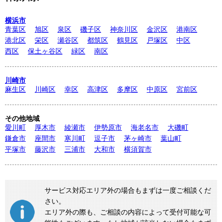
横浜市
青葉区
旭区
泉区
磯子区
神奈川区
金沢区
港南区
港北区
栄区
瀬谷区
都筑区
鶴見区
戸塚区
中区
西区
保土ヶ谷区
緑区
南区
川崎市
麻生区
川崎区
幸区
高津区
多摩区
中原区
宮前区
その他地域
愛川町
厚木市
綾瀬市
伊勢原市
海老名市
大磯町
鎌倉市
座間市
寒川町
逗子市
茅ヶ崎市
葉山町
平塚市
藤沢市
三浦市
大和市
横須賀市
サービス対応エリア外の場合もまずは一度ご相談くだ
さい。
エリア外の際も、ご相談の内容によって受付可能な可