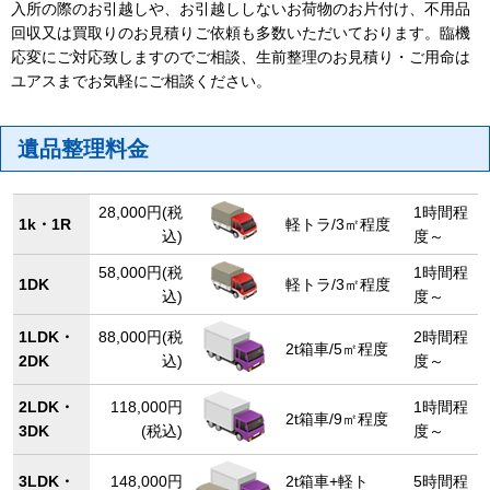
入所の際のお引越しや、お引越ししないお荷物のお片付け、不用品
回収又は買取りのお見積りご依頼も多数いただいております。臨機
応変にご対応致しますのでご相談、生前整理のお見積り・ご用命は
ユアスまでお気軽にご相談ください。
遺品整理料金
28,000円(税
1時間程
1k・1R
軽トラ/3㎡程度
込)
度～
58,000円(税
1時間程
1DK
軽トラ/3㎡程度
込)
度～
1LDK・
88,000円(税
2時間程
2t箱車/5㎡程度
2DK
込)
度～
2LDK・
118,000円
1時間程
2t箱車/9㎡程度
3DK
(税込)
度～
3LDK・
148,000円
2t箱車+軽ト
5時間程