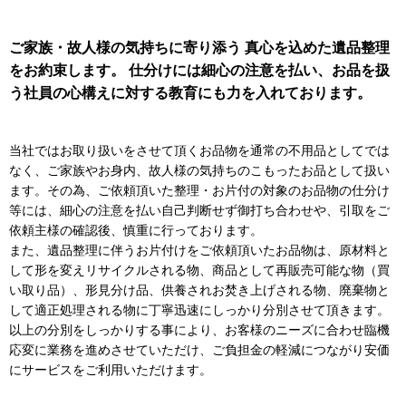
ご家族・故人様の気持ちに寄り添う 真心を込めた遺品整理
をお約束します。 仕分けには細心の注意を払い、お品を扱
う社員の心構えに対する教育にも力を入れております。
当社ではお取り扱いをさせて頂くお品物を通常の不用品としてでは
なく、ご家族やお身内、故人様の気持ちのこもったお品として扱い
ます。その為、ご依頼頂いた整理・お片付の対象のお品物の仕分け
等には、細心の注意を払い自己判断せず御打ち合わせや、引取をご
依頼主様の確認後、慎重に行っております。
また、遺品整理に伴うお片付けをご依頼頂いたお品物は、原材料と
して形を変えリサイクルされる物、商品として再販売可能な物（買
い取り品）、形見分け品、供養されお焚き上げされる物、廃棄物と
して適正処理される物に丁寧迅速にしっかり分別させて頂きます。
以上の分別をしっかりする事により、お客様のニーズに合わせ臨機
応変に業務を進めさせていただけ、ご負担金の軽減につながり安価
にサービスをご利用いただけます。