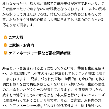
取れなかったり、故人様が独居でご依頼主様が遠方であったり、男
手が無かったりで進まないのが現状となっております。 以上の見地
から安心してお任せ頂ける様、弊社では業務の内容はもちろんの
事、お品を扱う社員の心構えも大切に考えており真心のこもった対
応をさせて頂きます。
ご本人様
ご家族・お身内
ケアマネージャー様など福祉関係者様
終活という言葉使われるようになってきた昨今、葬儀も生前見積り
や、 お墓に関しても生前のうちに解決をしておくことが非常に増え
てきております。 死後、残された家族に時間的にも金銭的にも体力
的にも様々な面で負担を残したくないという想いから、生前の整理
のご用命をいただくケースが増えております。 生前整理でしたら、
残すもの処分するものの仕分けもご本人様と行いますのでスムーズ
に整理を行っておくことが可能です。また、ご家族、お身内の方
や、ケアマネージャー様などの福祉関係者様より、福祉施設へのご