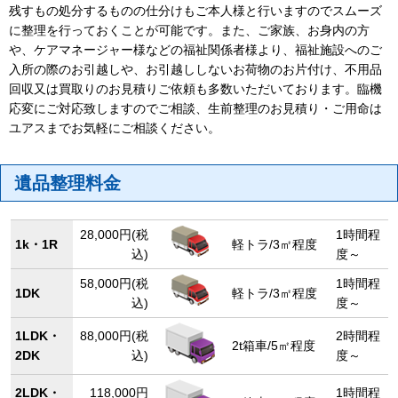
残すもの処分するものの仕分けもご本人様と行いますのでスムーズ
に整理を行っておくことが可能です。また、ご家族、お身内の方
や、ケアマネージャー様などの福祉関係者様より、福祉施設へのご
入所の際のお引越しや、お引越ししないお荷物のお片付け、不用品
回収又は買取りのお見積りご依頼も多数いただいております。臨機
応変にご対応致しますのでご相談、生前整理のお見積り・ご用命は
ユアスまでお気軽にご相談ください。
遺品整理料金
28,000円(税
1時間程
1k・1R
軽トラ/3㎡程度
込)
度～
58,000円(税
1時間程
1DK
軽トラ/3㎡程度
込)
度～
1LDK・
88,000円(税
2時間程
2t箱車/5㎡程度
2DK
込)
度～
2LDK・
118,000円
1時間程