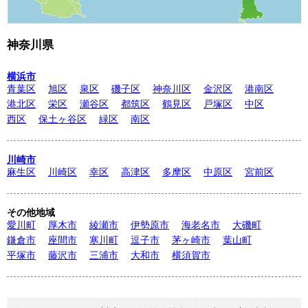
神奈川県
横浜市
青葉区
旭区
泉区
磯子区
神奈川区
金沢区
港南区
港北区
栄区
瀬谷区
都筑区
鶴見区
戸塚区
中区
西区
保土ヶ谷区
緑区
南区
川崎市
麻生区
川崎区
幸区
高津区
多摩区
中原区
宮前区
その他地域
愛川町
厚木市
綾瀬市
伊勢原市
海老名市
大磯町
鎌倉市
座間市
寒川町
逗子市
茅ヶ崎市
葉山町
平塚市
藤沢市
三浦市
大和市
横須賀市