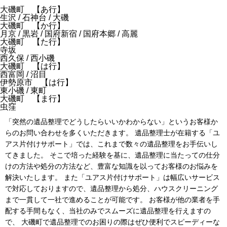
大磯町 【あ行】
生沢 / 石神台 / 大磯
大磯町 【か行】
月京 / 黒岩 / 国府新宿 / 国府本郷 / 高麗
大磯町 【た行】
寺坂
西久保 / 西小磯
大磯町 【は行】
西富岡 / 沼目
伊勢原市 【は行】
東小磯 / 東町
大磯町 【ま行】
虫窪
「突然の遺品整理でどうしたらいいかわからない」というお客様か
らのお問い合わせを多くいただきます。 遺品整理士が在籍する「ユ
アス片付けサポート」では、これまで数々の遺品整理をお手伝いし
てきました。 そこで培った経験を基に、遺品整理に当たっての仕分
けの方法や処分の方法など、豊富な知識を以ってお客様のお悩みを
解決いたします。 また「ユアス片付けサポート」は幅広いサービス
で対応しておりますので、遺品整理から処分、ハウスクリーニング
まで一貫して一社で進めることが可能です。 お客様が他の業者を手
配する手間もなく、当社のみでスムーズに遺品整理を行えますの
で、 大磯町で遺品整理でのお困りの際はぜひ便利でスピーディーな