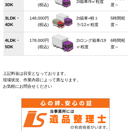
2t箱車/9㎡程度
3DK
(税込)
度～
3LDK・
148,000円
2t箱車+軽ト
5時間程
4DK
(税込)
ラ/12㎡程度
度～
4LDK・
178,000円
2tロング箱車/19
6時間程
5DK
(税込)
㎡程度
度～
上記料金は目安となっております。
現場状況、作業内容によって異なります。
お気軽にお問合せください