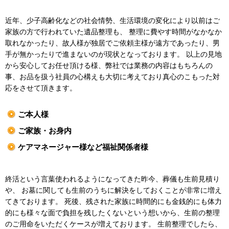
近年、少子高齢化などの社会情勢、生活環境の変化により以前はご
家族の方で行われていた遺品整理も、 整理に費やす時間がなかなか
取れなかったり、故人様が独居でご依頼主様が遠方であったり、男
手が無かったりで進まないのが現状となっております。 以上の見地
から安心してお任せ頂ける様、弊社では業務の内容はもちろんの
事、お品を扱う社員の心構えも大切に考えており真心のこもった対
応をさせて頂きます。
ご本人様
ご家族・お身内
ケアマネージャー様など福祉関係者様
終活という言葉使われるようになってきた昨今、葬儀も生前見積り
や、 お墓に関しても生前のうちに解決をしておくことが非常に増え
てきております。 死後、残された家族に時間的にも金銭的にも体力
的にも様々な面で負担を残したくないという想いから、生前の整理
のご用命をいただくケースが増えております。 生前整理でしたら、