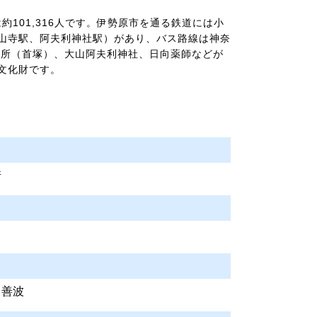
は約101,316人です。伊勢原市を通る鉄道には小
山寺駅、阿夫利神社駅）があり、バス路線は神奈
墓所（首塚）、大山阿夫利神社、日向薬師などが
文化財です。
崎
/ 善波