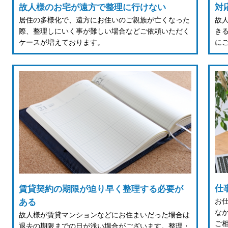
故人様のお宅が遠方で整理に行けない
対
居住の多様化で、遠方にお住いのご親族が亡くなった
故
際、整理しにいく事が難しい場合などご依頼いただく
き
ケースが増えております。
に
仕
賃貸契約の期限が迫り早く整理する必要が
お
ある
な
故人様が賃貸マンションなどにお住まいだった場合は
ご
退去の期限までの日が浅い場合がございます。整理・