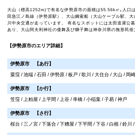
大山（標高1252m)で有名な伊勢原市の面積は55.56k㎡｡人口
田急江ノ島線（伊勢原駅）、大山鋼索船（大山ケーブル駅、大
川中央交通が走っています。 有名なスポットには太田道灌公
あり、大山阿夫利神社の倭舞及び獅子舞は神奈川県の無形民俗
【伊勢原市のエリア詳細】
伊勢原市 【あ行】
粟窪 / 池端 / 石田 / 伊勢原 / 板戸 / 歌川 / 大住台 / 大山 / 岡
伊勢原市 【か行】
笠窪 / 上粕屋 / 上平間 / 上谷 / 串橋 / 小稲葉 / 子易 / 神戸
伊勢原市 【さ行】
桜台 / 三ノ宮 / 下落合 / 下糟屋 / 下平間 / 下谷 / 白根 / 鈴川 